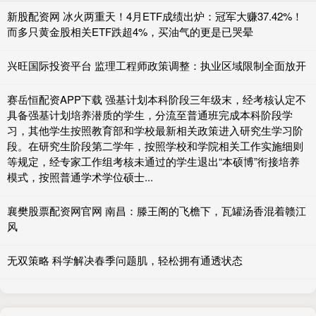
新股配资网 冰火两重天！4月ETF成绩出炉：冠军大赚37.42%！
而多只黄金股相关ETF跌超4%，买油气的更是已哭晕
兴旺国际投资平台 监理工程师政策调整：执业区域限制全面放开
赛岳恒配资APP下载 强基计划本科阶段三年级末，经考核认定不
具备强基计划培养潜质的学生，分流至普通班完成本科阶段学
习，其他学生按照教育部和学校最新相关政策进入研究生学习阶
段。在研究生阶段第二学年，按照学校和学院相关工作实施细则
等规定，经专家工作组考核未通过的学生退出“本硕博”衔接培养
模式，按照普通学术学位硕士...
襄樊股票配资网官网 南昌：滕王阁的飞檐下，瓦罐汤香混着赣江
风
无双策略 科学解决春季问题肌，轻松拥有通透状态