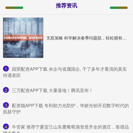
推荐资讯
无双策略 科学解决春季问题肌，轻松拥有通透状态
1
​国荣配资APP下载 央企与省属国企, 干了多年才看清的真实
待遇差距
2
​三万配资APP下载 大量落地！腾讯宣布！
3
​配资猫APP下载 专利助力光防护，华妍光钥开启数字时代的
肌肤守护
4
​牛管家 推荐宁夏贺兰山东麓葡萄酒资质齐全的酒庄，靠谱品
牌大集合